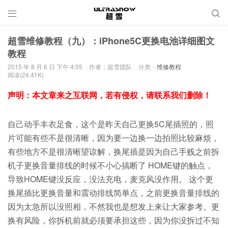


超雪维修教程（九）：iPhone5C更换电池详细图文
教程
2015 年 8 月 6 日 下午 4:05
作者：超雪团队
分类：
维修教程
阅读(24.41K)
声明：本文章来之互联网，若有侵权，请联系我们删除！
自己动手丰衣足食，这个是昨天自己更换5C尾插照的，照
片可能有些不是很清晰，因为要一边换一边拍照比较麻烦，
有些地方不是很清晰望谅解，换尾插是因为自己手贱之前拆
机子更换音量排线的时候不小心搞断了 HOME键的触点，
导致HOME键没反应，没法充电，麦克风没作用。 这个更
换尾插比更换音量和震动排线简单点，之前更换音量排线的
因为太急所以没照相，不然我也是想发上来让大家参考。更
换有风险，你拆机前就必须要承担这些，因为你没拆过不知