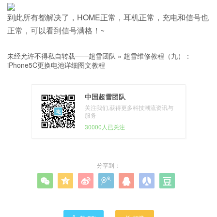
到此所有都解决了，HOME正常，耳机正常，充电和信号也
正常，可以看到信号满格！~
未经允许不得私自转载——
超雪团队
»
超雪维修教程（九）：
iPhone5C更换电池详细图文教程
中国超雪团队
关注我们,获得更多科技潮流资讯与
服务
30000人已关注
分享到：






