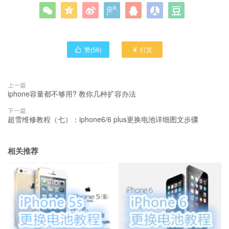







赞(
56
)
打赏


上一篇
iphone容量都不够用? 教你几种扩容办法
下一篇
超雪维修教程（七）：iphone6/6 plus更换电池详细图文步骤
相关推荐