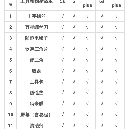
工具和物品清单
5s
6
6s
号
plus
plus
1
十字螺丝
√
√
√
√
√
2
五星螺丝刀
√
√
√
√
√
3
防静电镊子
√
√
√
√
√
4
软薄三角片
√
√
√
√
√
5
硬三角
√
√
√
√
√
6
吸盘
√
√
√
√
√
7
工具包
√
√
√
√
√
8
磁性垫
√
√
√
√
√
9
纳米膜
√
√
√
√
√
10
屏幕（含总程）
√
√
√
√
√
11
清洁剂
√
√
√
√
√