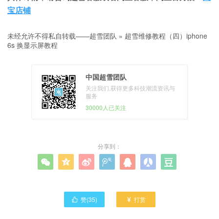
宝店铺
未经允许不得私自转载——
超雪团队
»
超雪维修教程（四）iphone
6s 换显示屏教程
中国超雪团队
关注我们,获得更多科技潮流资讯与
服务
30000人已关注
分享到：







赞(
35
)
打赏

