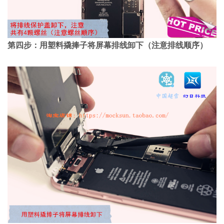
第四步：用塑料撬捧子将屏幕排线卸下（注意排线顺序）