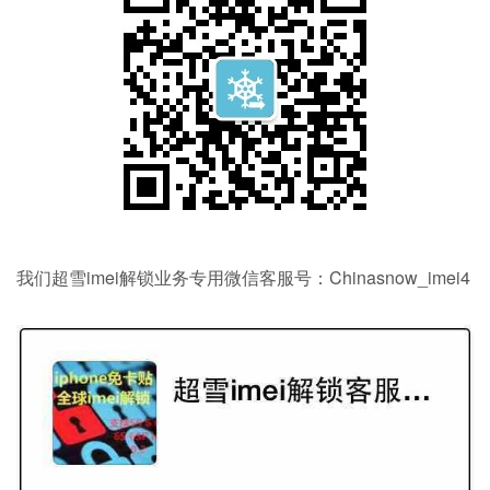
我们超雪imei解锁业务专用微信客服号：Chinasnow_imei4