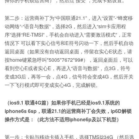
择你的手机锁运营商），然后点“接受”，完成卡贴设置。
第二步：运营商补丁为“中国联通21.1”，进入“设置”-“蜂窝移
动网络”-“语音与数据”，选择2G，然后进入“sim卡应用程
序”选择“RE-TMSI”，手机会自动进入“需要激活模式”，正常
情况下 可以看下实心信号和E符号闪动一下，然后手机自动
返回桌面（如果没有自动返回桌面，停留在实心E状态，请
按home键紧急呼叫*5005*7672*99#），返回桌面后，可以
看到空心E或者实心E，再进入“语音与数据”，点3G，符号
变成3G后，再等一会，点4G，信号符会变成4G，然后开关
一下飞行模式即可变成实心4G，完成解锁。
（ios9.1 联通4G篇）如果你手机已经是ios9.1系统的
iphone6s 6sp，联通21.1的运营商补丁会失效，ip6D解锁
操作方式是：（此方法不适用iphone6p及以下机型）
第一步：卡贴与移动卡插入手机，选择TMSI234G （然后选