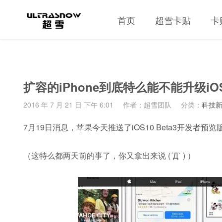
首页
超雪卡贴
卡
扩容的iPhone到底特么能不能升级iO
2016 年 7 月 21 日 下午 6:01
作者：超雪团队
分类：
科技
7月19日消息，苹果今天推送了iOS10 Beta3开发者预
（这特么都两天前的事了，你又拿出来说 (´Д` ) ）